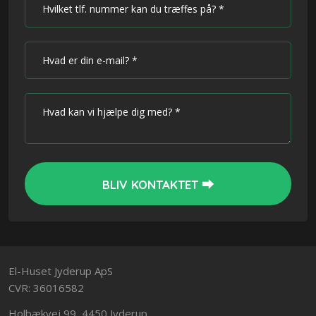
El-Huset Jyderup ApS
CVR: 36016582
Holbækvej 99, 4450 Jyderup