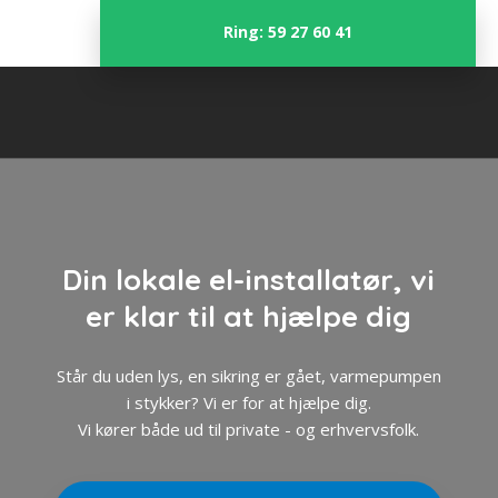
Ring: 59 27 60 41
Din lokale el-installatør, vi
er klar til at hjælpe dig
Står du uden lys, en sikring er gået, varmepumpen
i stykker? Vi er for at hjælpe dig.
​Vi kører både ud til private - og erhvervsfolk.