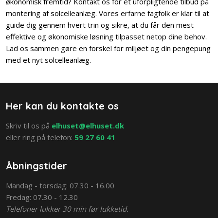
økonomisk fremtid? Kontakt os for et uforpligtende tilbud på
montering af solcelleanlæg. Vores erfarne fagfolk er klar til at
guide dig gennem hvert trin og sikre, at du får den mest
effektive og økonomiske løsning tilpasset netop dine behov.
Lad os sammen gøre en forskel for miljøet og din pengepung
med et nyt solcelleanlæg.​
Her kan du kontakte os
​Skriv til os på
elhuset@elhuset.dk
eller ring på telefon: ​
59 27 60 41
Åbningstider
Mandag - torsdag: 07.30 - 16.00
Fredag: 07.30 - 12.30
Telefoner lukker 30 min før lukketid.