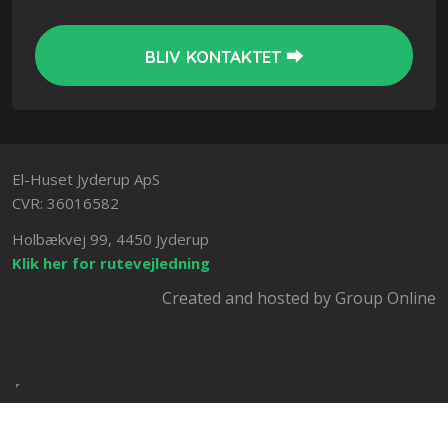
El-Huset Jyderup ApS
CVR: 36016582
Holbækvej 99, 4450 Jyderup
Klik her for rutevejledning
Created and hosted by Group Online