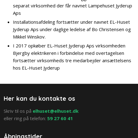
separat virksomhed der får navnet Lampehuset Jyderup
Aps
Installationsafdeling fortsætter under navnet EL-Huset
Jyderup Aps under daglige ledelse af Bo Christensen og
Mikkel Winskov.
I 2017 opkøber EL-Huset Jyderup Aps virksomheden
Bjergby elektrikeren i forbindelse med overtagelsen
fortsætter virksomheds tre medarbejder ansættelsens
hos EL-Huset Jyderup
Her kan du kontakte os
​Skriv til os på
elhuset@elhuset.dk
eller ring på telefon: ​
59 27 60 41
Åbningstider