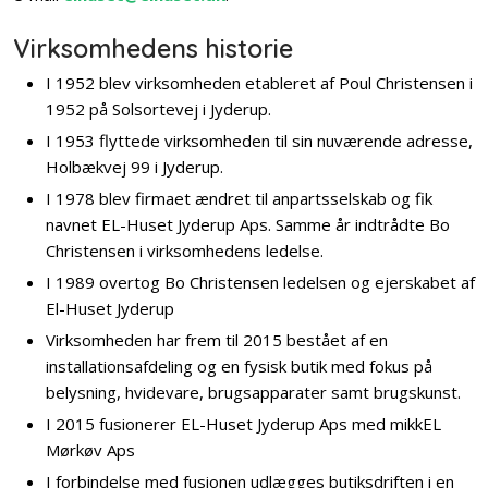
Virksomhedens historie
I 1952 blev virksomheden etableret af Poul Christensen i
1952 på Solsortevej i Jyderup.
​I 1953 flyttede virksomheden til sin nuværende adresse,
Holbækvej 99 i Jyderup.
I 1978 blev firmaet ændret til anpartsselskab og fik
navnet EL-Huset Jyderup Aps. Samme år indtrådte Bo
Christensen i virksomhedens ledelse.
I 1989 overtog Bo Christensen ledelsen og ejerskabet af
El-Huset Jyderup
​Virksomheden har frem til 2015 bestået af en
installationsafdeling og en fysisk butik med fokus på
belysning, hvidevare, brugsapparater samt brugskunst.
I 2015 fusionerer EL-Huset Jyderup Aps med mikkEL
Mørkøv Aps
I forbindelse med fusionen udlægges butiksdriften i en